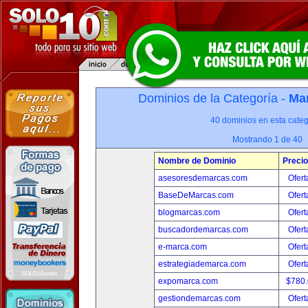
Dominios de la Categoría -
Mar
40 dominios en esta categ
Mostrando 1 de 40
Nombre de Dominio
Precio
asesoresdemarcas.com
Ofert
BaseDeMarcas.com
Ofert
blogmarcas.com
Ofert
buscadordemarcas.com
Ofert
e-marca.com
Ofert
estrategiademarca.com
Ofert
expomarca.com
$780
gestiondemarcas.com
Ofert