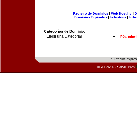
Registro de Dominios
|
Web Hosting
|
D
Dominios Expirados
|
Industrias
|
Indu
Categorías de Dominio:
[Pág. princi
** Precios expre
© 2002/2022 Solo10.com