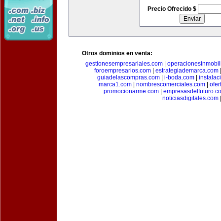
Precio Ofrecido $
Otros dominios en venta:
gestionesempresariales.com
|
operacionesinmobil
foroempresarios.com
|
estrategiademarca.com
guiadelascompras.com
|
i-boda.com
|
instala
marca1.com
|
nombrescomerciales.com
|
ofe
promocionarme.com
|
empresasdelfuturo.c
noticiasdigitales.com