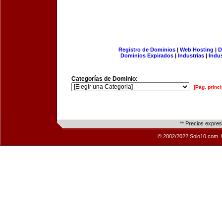
Registro de Dominios
|
Web Hosting
|
D
Dominios Expirados
|
Industrias
|
Indu
Categorías de Dominio:
[Pág. princi
** Precios expre
© 2002/2022 Solo10.com