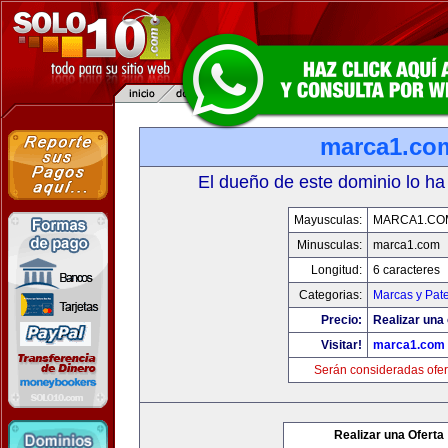
marca1.co
El dueño de este dominio lo ha
Mayusculas:
MARCA1.CO
Minusculas:
marca1.com
Longitud:
6 caracteres
Categorias:
Marcas y Pat
Precio:
Realizar una 
Visitar!
marca1.com
Serán consideradas ofer
Realizar una Oferta