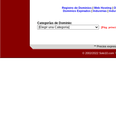
Registro de Dominios
|
Web Hosting
|
D
Dominios Expirados
|
Industrias
|
Indu
Categorías de Dominio:
[Pág. princi
** Precios expre
© 2002/2022 Solo10.com