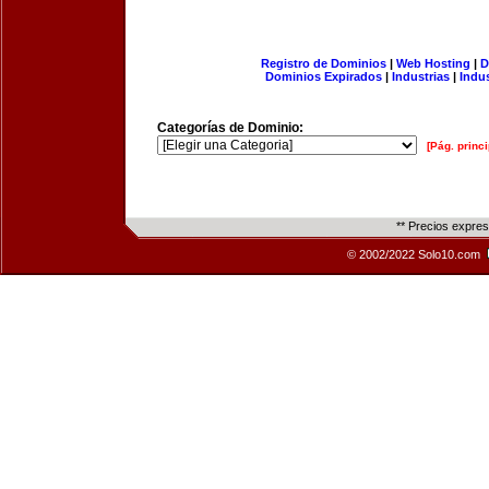
Registro de Dominios
|
Web Hosting
|
D
Dominios Expirados
|
Industrias
|
Indu
Categorías de Dominio:
[Pág. princi
** Precios expre
© 2002/2022 Solo10.com