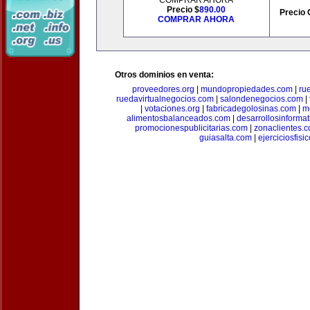
COMPRAR AHORA
Precio $
890.00
Precio 
COMPRAR AHORA
Otros dominios en venta:
proveedores.org
|
mundopropiedades.com
|
ru
ruedavirtualnegocios.com
|
salondenegocios.com
|
|
votaciones.org
|
fabricadegolosinas.com
|
m
alimentosbalanceados.com
|
desarrollosinforma
promocionespublicitarias.com
|
zonaclientes.
guiasalta.com
|
ejerciciosfisi