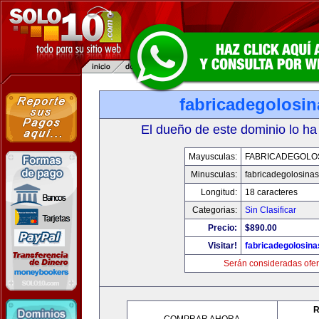
fabricadegolosi
El dueño de este dominio lo ha
Mayusculas:
FABRICADEGOLO
Minusculas:
fabricadegolosina
Longitud:
18 caracteres
Categorias:
Sin Clasificar
Precio:
$890.00
Visitar!
fabricadegolosin
Serán consideradas ofer
R