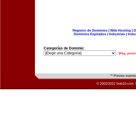
Registro de Dominios
|
Web Hosting
|
D
Dominios Expirados
|
Industrias
|
Indu
Categorías de Dominio:
[Pág. princi
** Precios expre
© 2002/2022 Solo10.com