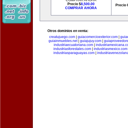
COMPRAR AHORA
Precio $
8,500.00
Precio 
COMPRAR AHORA
Otros dominios en venta:
creatujuego.com
|
guiacomercioexterior.com
|
guiae
guiainmuebles.net
|
guiajujuy.com
|
guiaproveedor
industriaecuatoriana.com
|
industriamexicana.
industriasforestales.com
|
industriasmexico.com
industriasparaguayas.com
|
industriavenezolan