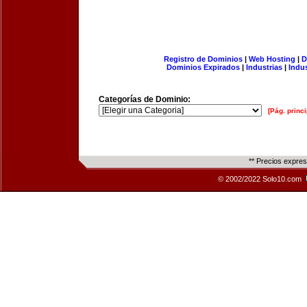
Registro de Dominios
|
Web Hosting
|
D
Dominios Expirados
|
Industrias
|
Indu
Categorías de Dominio:
[Pág. princi
** Precios expre
© 2002/2022 Solo10.com