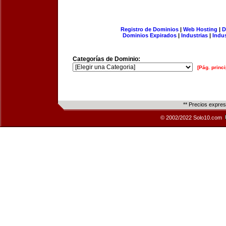
Registro de Dominios
|
Web Hosting
|
D
Dominios Expirados
|
Industrias
|
Indu
Categorías de Dominio:
[Pág. princi
** Precios expre
© 2002/2022 Solo10.com