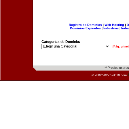
Registro de Dominios
|
Web Hosting
|
D
Dominios Expirados
|
Industrias
|
Indu
Categorías de Dominio:
[Pág. princi
** Precios expre
© 2002/2022 Solo10.com