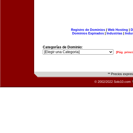
Registro de Dominios
|
Web Hosting
|
D
Dominios Expirados
|
Industrias
|
Indu
Categorías de Dominio:
[Pág. princi
** Precios expre
© 2002/2022 Solo10.com