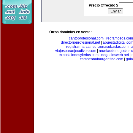
Precio Ofrecido $
Otros dominios en venta:
cantoprofesional.com
|
redfamosos.com
directorioprofesional.net
|
apuestadigital.co
registrarmarca.net
|
zonasubastas.com
|
a
viajesparaejecutivos.com
|
reuniaodenegocios.
exposicionesyferias.com
|
negociosweb.net
|
campeonatoargentino.com
|
guia