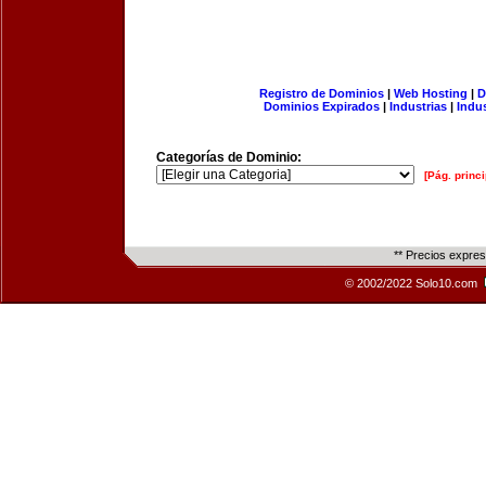
Registro de Dominios
|
Web Hosting
|
D
Dominios Expirados
|
Industrias
|
Indu
Categorías de Dominio:
[Pág. princi
** Precios expre
© 2002/2022 Solo10.com