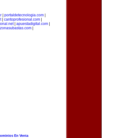
r
|
portaldetecnologia.com
|
t
|
cantoprofesional.com
|
ional.net
|
apuestadigital.com
|
zonasubastas.com
|
ominios En Venta