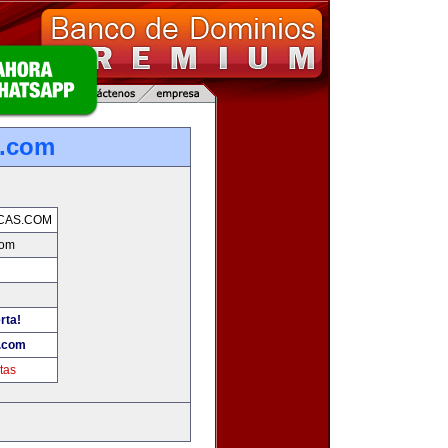
s.com
CAS.COM
com
rta!
s.com
tas