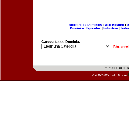
Registro de Dominios
|
Web Hosting
|
D
Dominios Expirados
|
Industrias
|
Indu
Categorías de Dominio:
[Pág. princi
** Precios expre
© 2002/2022 Solo10.com