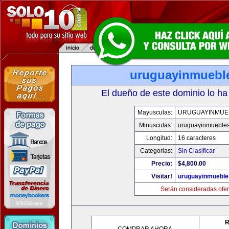
uruguayinmuebl
El dueño de este dominio lo ha
Mayusculas:
URUGUAYINMUE
Minusculas:
uruguayinmueble
Longitud:
16 caracteres
Categorias:
Sin Clasificar
Precio:
$4,800.00
Visitar!
uruguayinmuebl
Serán consideradas ofer
R