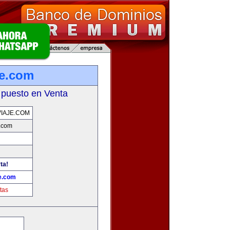
je.com
 puesto en Venta
IAJE.COM
.com
ta!
e.com
tas