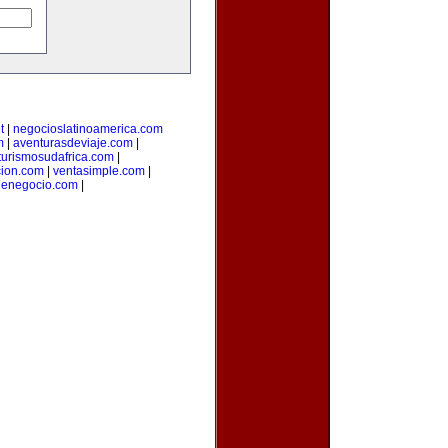
t
|
negocioslatinoamerica.com
m
|
aventurasdeviaje.com
|
turismosudafrica.com
|
cion.com
|
ventasimple.com
|
denegocio.com
|