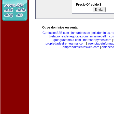
Precio Ofrecido $
Otros dominios en venta:
ContactosB2B.com
|
Inmuebles.pe
|
misdominios.ne
|
relacionesdenegocios.com
|
missmedellin.co
guiaguatemala.com
|
mercadopymes.com
|
propiedadesfrentealmar.com
|
agenciadeinforma
emprendimientosweb.com
|
enlaces