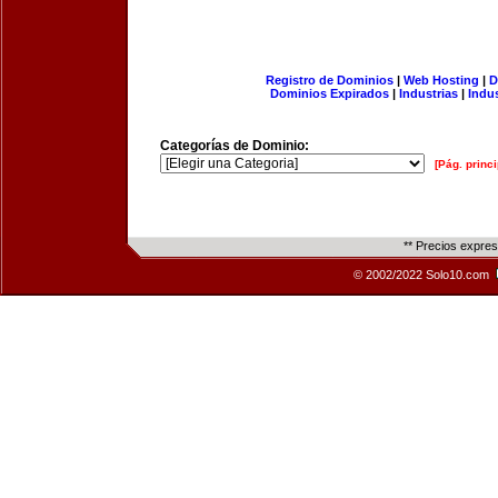
Registro de Dominios
|
Web Hosting
|
D
Dominios Expirados
|
Industrias
|
Indu
Categorías de Dominio:
[Pág. princi
** Precios expre
© 2002/2022 Solo10.com