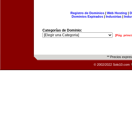
Registro de Dominios
|
Web Hosting
|
D
Dominios Expirados
|
Industrias
|
Indu
Categorías de Dominio:
[Pág. princi
** Precios expre
© 2002/2022 Solo10.com