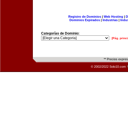
Registro de Dominios
|
Web Hosting
|
D
Dominios Expirados
|
Industrias
|
Indu
Categorías de Dominio:
[Pág. princi
** Precios expre
© 2002/2022 Solo10.com