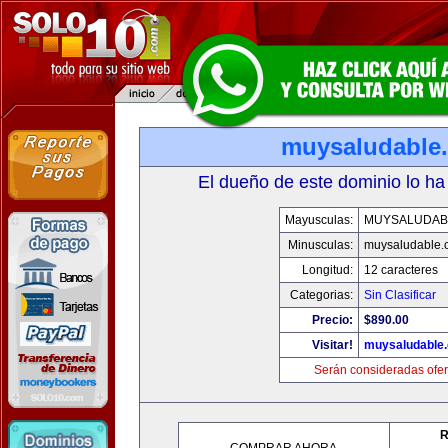
muysaludable
El dueño de este dominio lo ha
Mayusculas:
MUYSALUDAB
Minusculas:
muysaludable.
Longitud:
12 caracteres
Categorias:
Sin Clasificar
Precio:
$890.00
Visitar!
muysaludable
Serán consideradas ofer
R