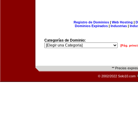
Registro de Dominios
|
Web Hosting
|
D
Dominios Expirados
|
Industrias
|
Indu
Categorías de Dominio:
[Pág. princi
** Precios expre
© 2002/2022 Solo10.com