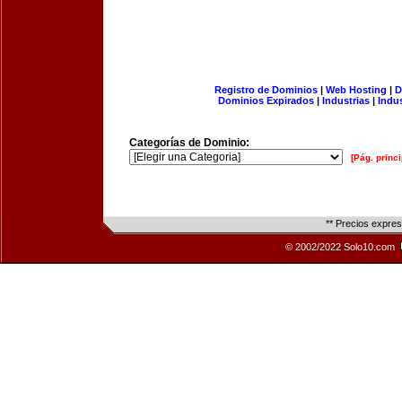
Registro de Dominios
|
Web Hosting
|
D
Dominios Expirados
|
Industrias
|
Indu
Categorías de Dominio:
[Pág. princi
** Precios expre
© 2002/2022 Solo10.com