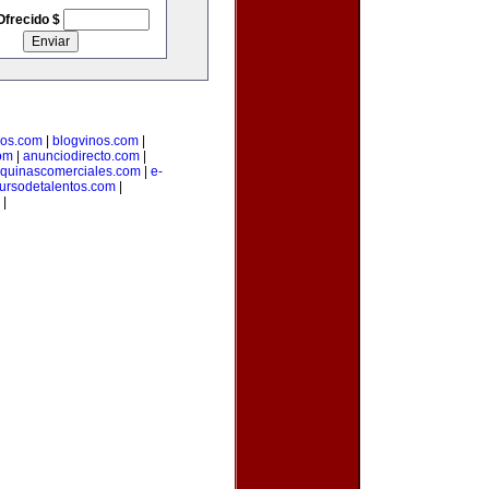
Ofrecido $
ios.com
|
blogvinos.com
|
om
|
anunciodirecto.com
|
quinascomerciales.com
|
e-
ursodetalentos.com
|
|