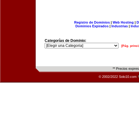
Registro de Dominios
|
Web Hosting
|
D
Dominios Expirados
|
Industrias
|
Indu
Categorías de Dominio:
[Pág. princi
** Precios expre
© 2002/2022 Solo10.com