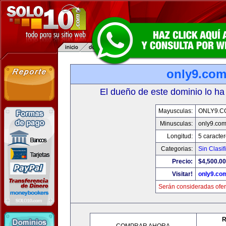
only9.co
El dueño de este dominio lo ha
Mayusculas:
ONLY9.C
Minusculas:
only9.co
Longitud:
5 caracte
Categorias:
Sin Clasif
Precio:
$4,500.00
Visitar!
only9.co
Serán consideradas ofer
R