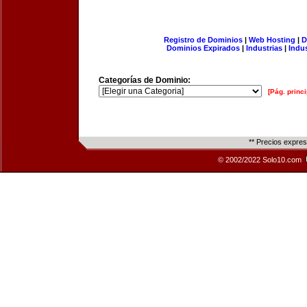
Registro de Dominios
|
Web Hosting
|
D
Dominios Expirados
|
Industrias
|
Indu
Categorías de Dominio:
[Pág. princi
** Precios expre
© 2002/2022 Solo10.com