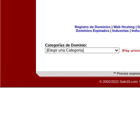
Registro de Dominios
|
Web Hosting
|
D
Dominios Expirados
|
Industrias
|
Indu
Categorías de Dominio:
[Pág. princi
** Precios expre
© 2002/2022 Solo10.com