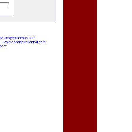
rviciosyempresas.com
|
|
llaverosconpublicidad.com
|
.com
|