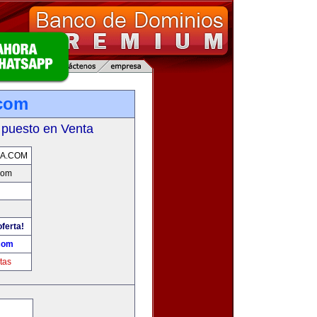
.com
 puesto en Venta
A.COM
com
oferta!
com
tas