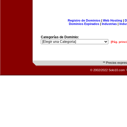
Registro de Dominios
|
Web Hosting
|
D
Dominios Expirados
|
Industrias
|
Indu
Categorías de Dominio:
[Pág. princi
** Precios expre
© 2002/2022 Solo10.com