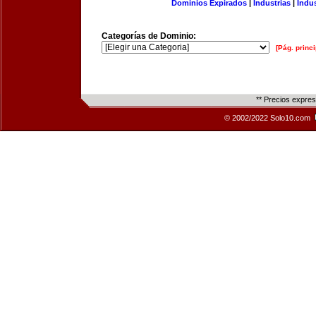
Dominios Expirados
|
Industrias
|
Indu
Categorías de Dominio:
[Pág. princi
** Precios expre
© 2002/2022 Solo10.com