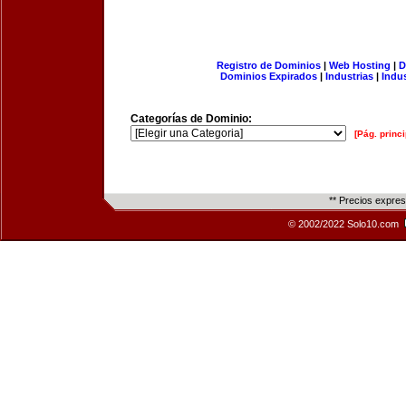
Registro de Dominios
|
Web Hosting
|
D
Dominios Expirados
|
Industrias
|
Indu
Categorías de Dominio:
[Pág. princi
** Precios expre
© 2002/2022 Solo10.com