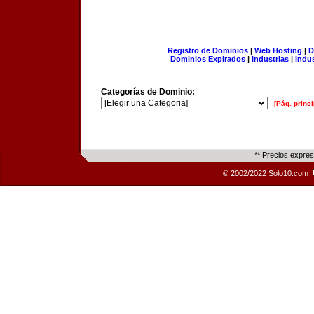
Registro de Dominios
|
Web Hosting
|
D
Dominios Expirados
|
Industrias
|
Indu
Categorías de Dominio:
[Pág. princi
** Precios expre
© 2002/2022 Solo10.com