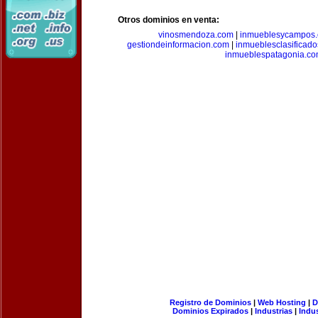
Otros dominios en venta:
vinosmendoza.com
|
inmueblesycampos
gestiondeinformacion.com
|
inmueblesclasificad
inmueblespatagonia.c
Registro de Dominios
|
Web Hosting
|
D
Dominios Expirados
|
Industrias
|
Indu