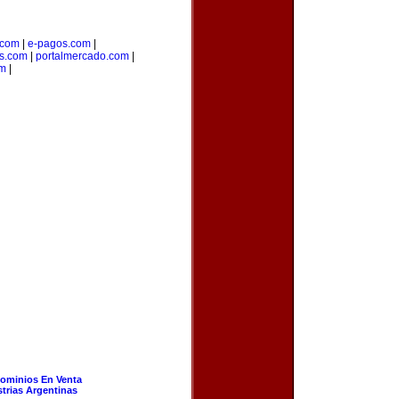
.com
|
e-pagos.com
|
os.com
|
portalmercado.com
|
om
|
ominios En Venta
strias Argentinas