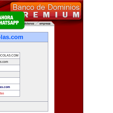
olas.com
ICOLAS.COM
as.com
las.com
tas