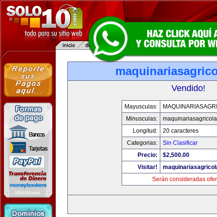
maquinariasagric
Vendido!
Mayusculas:
MAQUINARIASAGR
Minusculas:
maquinariasagricol
Longitud:
20 caracteres
Categorias:
Sin Clasificar
Precio:
$2,500.00
Visitar!
maquinariasagrico
Serán consideradas ofer