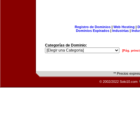
Registro de Dominios
|
Web Hosting
|
D
Dominios Expirados
|
Industrias
|
Indu
Categorías de Dominio:
[Pág. princi
** Precios expre
© 2002/2022 Solo10.com