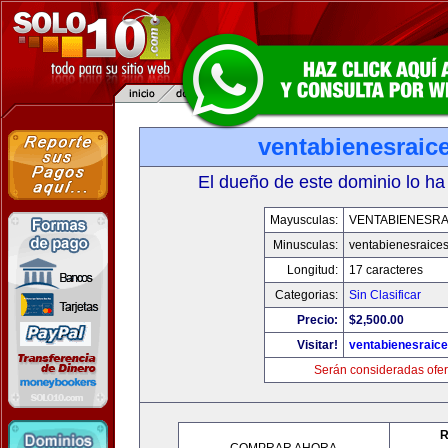
ventabienesraic
El dueño de este dominio lo ha
Mayusculas:
VENTABIENESRA
Minusculas:
ventabienesraice
Longitud:
17 caracteres
Categorias:
Sin Clasificar
Precio:
$2,500.00
Visitar!
ventabienesraic
Serán consideradas ofer
R